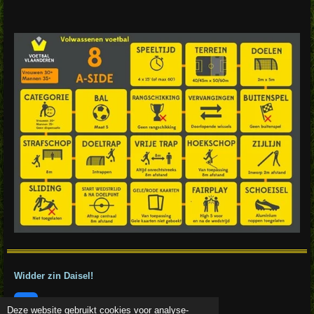
Widder zin Daisel!
F
Deze website gebruikt cookies voor analyse-