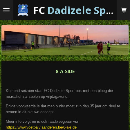
Ga
FC
Dadizele
Sport
direct
naar
de
hoofdinhoud
8-A-SIDE
Komend seizoen start FC Dadizele Sport ook met een ploeg die
recreatief zal spelen op vrijdagavond.
Enige voorwaarde is dat men ouder moet zijn dan 35 jaar om deel te
nemen in dit nieuwe concept.
Meer info volgt en is ook raadpleegbaar via
https://www.voetbalvlaanderen.be/8-a-side