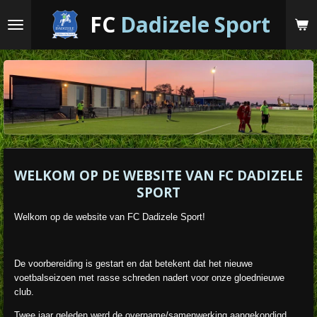
Ga
FC
Dadizele
Sport
direct
naar
de
hoofdinhoud
WELKOM OP DE WEBSITE VAN FC DADIZELE
SPORT
Welkom op de website van FC Dadizele Sport!
De voorbereiding is gestart en dat betekent dat het nieuwe
voetbalseizoen met rasse schreden nadert voor onze gloednieuwe
club.
Twee jaar geleden werd de overname/samenwerking aangekondigd