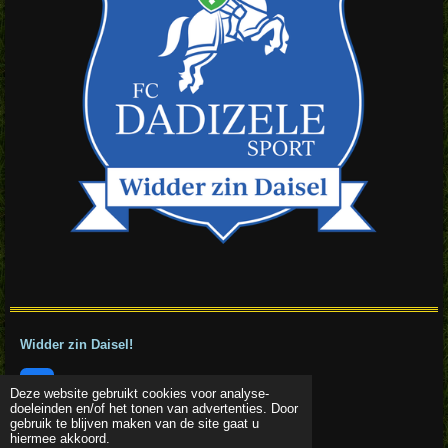
Widder zin Daisel!
F
Deze website gebruikt cookies voor analyse-
a
doeleinden en/of het tonen van advertenties. Door
© 2025 FC Dadizele Sport
c
gebruik te blijven maken van de site gaat u
Powered by
JouwWeb
e
hiermee akkoord.