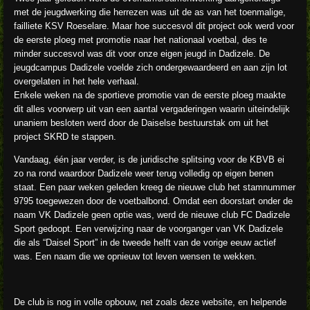
met de jeugdwerking die herrezen was uit de as van het toenmalige,
failliete KSV Roeselare. Maar hoe succesvol dit project ook werd voor
de eerste ploeg met promotie naar het nationaal voetbal, des te
minder succesvol was dit voor onze eigen jeugd in Dadizele. De
jeugdcampus Dadizele voelde zich ondergewaardeerd en aan zijn lot
overgelaten in het hele verhaal.
Enkele weken na de sportieve promotie van de eerste ploeg maakte
dit alles voorwerp uit van een aantal vergaderingen waarin uiteindelijk
unaniem besloten werd door de Daiselse bestuurstak om uit het
project SKRD te stappen.
Vandaag, één jaar verder, is de juridische splitsing voor de KBVB ei
zo na rond waardoor Dadizele weer terug volledig op eigen benen
staat. Een paar weken geleden kreeg de nieuwe club het stamnummer
9795 toegewezen door de voetbalbond. Omdat een doorstart onder de
naam VK Dadizele geen optie was, werd de nieuwe club FC Dadizele
Sport gedoopt. Een verwijzing naar de voorganger van VK Dadizele
die als “Daisel Sport” in de tweede helft van de vorige eeuw actief
was. Een naam die we opnieuw tot leven wensen te wekken.
De club is nog in volle opbouw, net zoals deze website, en helpende