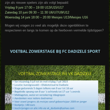
zijn als nieuwe spelers zijn als volgt bepaald:
Vrijdag 9 juni 17:00 – 19:00 U13/U15/U17
Zaterdag 10 juni 09:30 – 11:30 U6/U7/U9/U12
Woensdag 14 juni 18:00 – 20:00 Meisjes U13/Meisjes U16
Mogen wij vragen zo veel als mogelijk deze ogenblikken te
respecteren en langs te komen op de hierboven vermelde tijdstippen?
VOETBAL ZOMERSTAGE BIJ FC DADIZELE SPORT